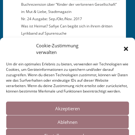
Buchrezen­sion über “Kinder der ver­lore­nen Gesellschaft”
in: Mut
Liebe, Stadtmagazin
&
Nr. 24 Aus­gabe: Sep./Okt./Nov. 2017
Was ist Heimat? Safiye Can beg­ibt sich in ihrem drit­ten
Lyrik­band auf Spurensuche
Cookie-Zustimmung
verwalten
Um dir ein optimales Erlebnis zu bieten, verwenden wir Technologien wie
Cookies, um Geräteinformationen zu speichern und/oder darauf
zuzugreifen. Wenn du diesen Technologien zustimmst, können wir Daten
This entry was posted in
KALENDER
. Bookmark the
wie das Surfverhalten oder eindeutige IDs auf dieser Website
permalink
.
verarbeiten. Wenn du deine Zustimmung nicht erteilst oder zurückziehst,
können bestimmte Merkmale und Funktionen beeinträchtigt werden.
Cookies helfen uns bei der Bereitstellung
Post
←
Lesung Salzgitter
Elbsalon Artikel 2017
→
unserer Inhalte und Dienste. Durch die
Akzeptieren
Fredenberg 2017
weitere Nutzung der Webseite stimmen Sie
navigation
Ablehnen
der Verwendung von Cookies zu.