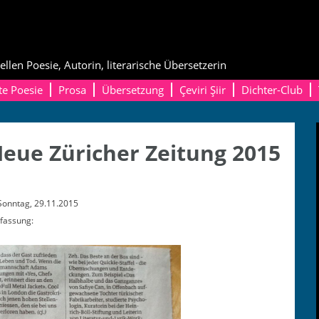
ellen Poesie, Autorin, literarische Übersetzerin
te Poesie
Prosa
Übersetzung
Çeviri Şiir
Dichter-Club
eue Züricher Zeitung 2015
on­ntag, 29.11.2015
fassung: