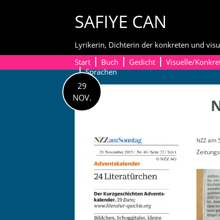
Skip
SAFIYE CAN
to
content
Lyrikerin, Dichterin der konkreten und visu
Start
Buch
Gedicht
Visuelle/Konkre
Sprachen
29
NOV.
N
am S
NZZ
Zeitungs