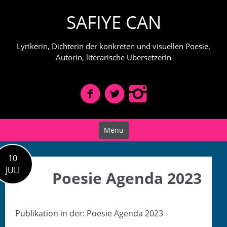
Skip
SAFIYE CAN
to
content
Lyrikerin, Dichterin der konkreten und visuellen Poesie,
Autorin, literarische Übersetzerin
Menu
10
JULI
Poesie Agenda 2023
Pub­lika­tion in der: Poe­sie Agen­da 2023