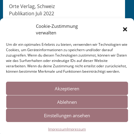
Orte Ver­lag, Schweiz
Pub­lika­tion Juli 2022
Cookie-Zustimmung
verwalten
Um dir ein optimales Erlebnis zu bieten, verwenden wir Technologien wie
Cookies, um Geräteinformationen zu speichern und/oder darauf
zuzugreifen. Wenn du diesen Technologien zustimmst, können wir Daten
This entry was posted in
KALENDER
. Bookmark the
wie das Surfverhalten oder eindeutige IDs auf dieser Website
permalink
.
verarbeiten. Wenn du deine Zustimmung nicht erteilst oder zurückziehst,
können bestimmte Merkmale und Funktionen beeinträchtigt werden.
Cookies helfen uns bei der Bereitstellung
Post
←
Literatur-/Musikfestival
Schreibwerkstatt
unserer Inhalte und Dienste. Durch die
Akzeptieren
Waldkappel 2022
Gladenbach 2022
→
weitere Nutzung der Webseite stimmen Sie
navigation
Ablehnen
der Verwendung von Cookies zu.
Einstellungen ansehen
Impressum
|
Links
Okay!
Impressum
Impressum