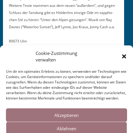
Weit­ere Texte stam­men aus dem neuen “außer­dem”, und gegen
Schluss der Sendung gibt es Hölder­lins einzige Ode im sap­phis­
chen Stil zu hören: “Unter den Alpen gesun­gen”. Musik von Ray
Davies (“Water­loo Sun­set”), Jeff Lynne, Joo Kraus, Jon­ny Cash u.a.
89073 Ulm
Cookie-Zustimmung
verwalten
Um dir ein optimales Erlebnis zu bieten, verwenden wir Technologien wie
Cookies, um Geräteinformationen zu speichern und/oder darauf
zuzugreifen. Wenn du diesen Technologien zustimmst, können wir Daten
This entry was posted in
KALENDER
. Bookmark the
wie das Surfverhalten oder eindeutige IDs auf dieser Website
permalink
.
verarbeiten. Wenn du deine Zustimmung nicht erteilst oder zurückziehst,
können bestimmte Merkmale und Funktionen beeinträchtigt werden.
Cookies helfen uns bei der Bereitstellung
Post
←
Lesung Wuppertal 2015
Buchtrailer “Diese
unserer Inhalte und Dienste. Durch die
Akzeptieren
Haltestelle…” 2015
→
weitere Nutzung der Webseite stimmen Sie
navigation
Ablehnen
der Verwendung von Cookies zu.