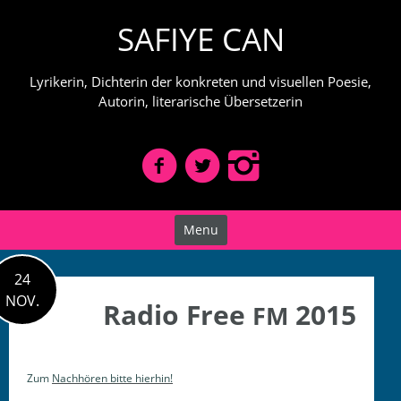
Skip
SAFIYE CAN
to
content
Lyrikerin, Dichterin der konkreten und visuellen Poesie,
Autorin, literarische Übersetzerin
Menu
24
NOV.
Radio Free
2015
FM
Zum
Nach­hören bitte hierhin!