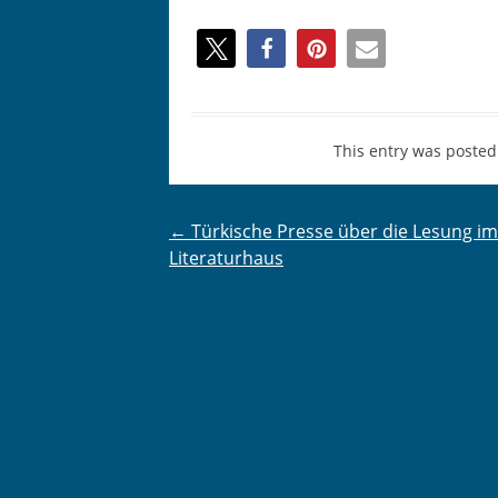
This entry was posted
Post
←
Türkische Presse über die Lesung im
Literaturhaus
navigation