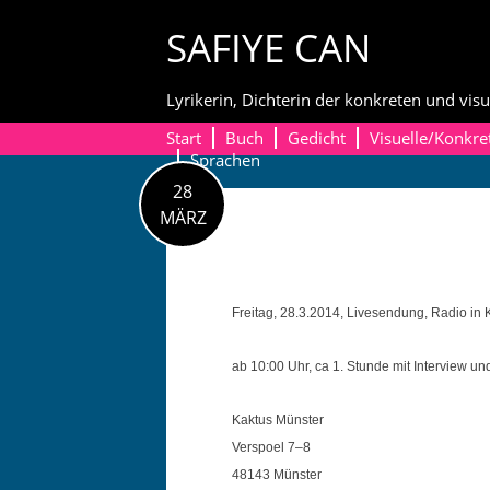
Skip
SAFIYE CAN
to
content
Lyrikerin, Dichterin der konkreten und visu
Start
Buch
Gedicht
Visuelle/Konkre
Sprachen
28
MÄRZ
Fre­itag, 28.3.2014, Livesendung, Radio in 
ab 10:00 Uhr, ca 1. Stunde mit Inter­view 
Kak­tus Münster
Ver­spoel 7–8
48143 Münster