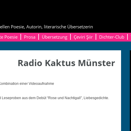
ellen Poesie, Autorin, literarische Übersetzerin
te Poesie
Prosa
Übersetzung
Çeviri Şiir
Dichter-Club
Radio Kaktus Münster
Kom­bi­na­tion ein­er Videoaufnahme
und Leseproben aus dem Debüt “Rose und Nachti­gall”, Liebesgedichte.