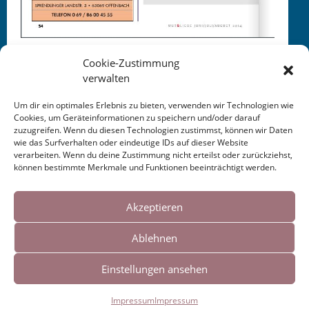
Cookie-Zustimmung
verwalten
Um dir ein optimales Erlebnis zu bieten, verwenden wir Technologien wie
Cookies, um Geräteinformationen zu speichern und/oder darauf
zuzugreifen. Wenn du diesen Technologien zustimmst, können wir Daten
This entry was posted in
KALENDER
. Bookmark the
wie das Surfverhalten oder eindeutige IDs auf dieser Website
permalink
.
verarbeiten. Wenn du deine Zustimmung nicht erteilst oder zurückziehst,
können bestimmte Merkmale und Funktionen beeinträchtigt werden.
Cookies helfen uns bei der Bereitstellung
Post
←
10. deutsch arabischer
Buchpublikation
unserer Inhalte und Dienste. Durch die
Akzeptieren
Lyrik-Salon Bonn
Prosadebüt
→
weitere Nutzung der Webseite stimmen Sie
navigation
Ablehnen
der Verwendung von Cookies zu.
Einstellungen ansehen
Impressum
|
Links
Okay!
Impressum
Impressum