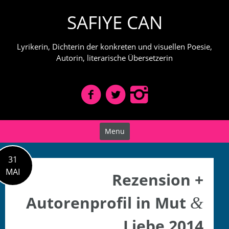
Skip
SAFIYE CAN
to
content
Lyrikerin, Dichterin der konkreten und visuellen Poesie,
Autorin, literarische Übersetzerin
Menu
31
MAI
Rezension +
Autorenprofil in Mut
&
Liebe 2014