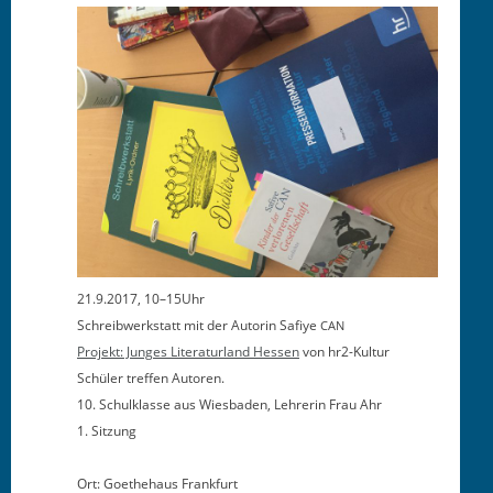
21.9.2017, 10–15Uhr
Schreib­w­erk­statt mit der Autorin Safiye
CAN
Pro­jekt: Junges Lit­er­atur­land Hes­sen
von hr2-Kultur
Schüler tre­f­fen Autoren.
10. Schulk­lasse aus Wies­baden, Lehrerin Frau Ahr
1. Sitzung
Ort: Goethe­haus Frank­furt