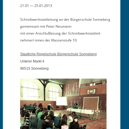
21.01 — 25.01.2013
Schreib­w­erk­stat­tleitung an der Bürg­er­schule Son­neberg
gemein­sam mit Peter Neumann
mit ein­er Anschlußle­sung der Schreib­w­erk­statt­teil­
nehmer/-innen der Klassen­stufe 10.
Staatliche Regelschule Bürg­er­schule Sonneberg
Unter­er Markt 4
96515 Sonneberg