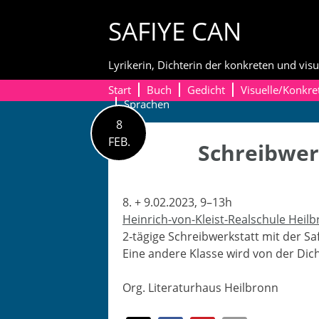
Skip
SAFIYE CAN
to
content
Lyrikerin, Dichterin der konkreten und visu
Start
Buch
Gedicht
Visuelle/Konkre
Sprachen
8
FEB.
Schreibwer
8. + 9.02.2023, 9–13h
Hein­rich-von-Kleist-Realschule Heil
2‑tägige Schreib­w­erk­statt mit der Sa
Eine andere Klasse wird von der Dich
Org. Lit­er­aturhaus Heilbronn