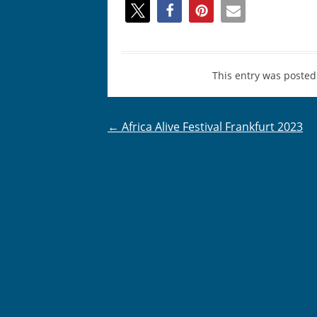
This entry was posted
Post
←
Africa Alive Festival Frankfurt 2023
navigation