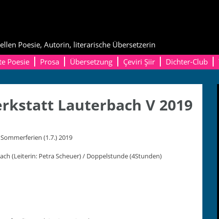
ellen Poesie, Autorin, literarische Übersetzerin
te Poesie
Prosa
Übersetzung
Çeviri Şiir
Dichter-Club
rkstatt Lauterbach V 2019
 Som­mer­fe­rien (1.7.) 2019
bach (Lei­t­erin: Petra Scheuer) / Dop­pel­stunde (4Stunden)