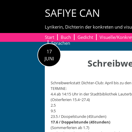
Skip
SAFIYE CAN
to
content
Lyrikerin, Dichterin der konkreten und visu
Start
Buch
Gedicht
Visuelle/Konkre
Sprachen
17
JUNI
Schreibwe
Schreib­w­erk­statt Dichter-Club: April bis zu den
:
TERMINE
4.4 ab 14:15 Uhr in der Stadt­bib­lio­thek Lauter­
(Oster­fe­rien 15.4−27.4)
2.5
9.5
23.5 / Doopel­stunde (4Stunden)
17.6 / Dop­pel­stunde (4Stunden)
(Som­mer­fe­rien ab 1.7)