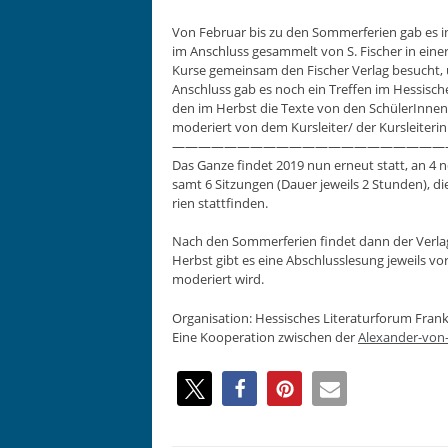
Von Feb­ru­ar bis zu den Som­mer­fe­rien gab es 
im Anschluss gesam­melt von S. Fis­ch­er in ein­
Kurse gemein­sam den Fis­ch­er Ver­lag besucht,
Anschluss gab es noch ein Tre­f­fen im Hes­sis­che
den im Herb­st die Texte von den Schü­lerIn­nen in
mod­eriert von dem Kursleiter/ der Kurslei­t­erin
—————————————————————
Das Ganze find­et 2019 nun erneut statt, an 4 n
samt 6 Sitzun­gen (Dauer jew­eils 2 Stun­den),
rien stattfinden.
Nach den Som­mer­fe­rien find­et dann der Ver­lags
Herb­st gibt es eine Abschlus­sle­sung jew­eils vor 
mod­eriert wird.
Organ­i­sa­tion: Hes­sis­ches Lit­er­atur­fo­rum Fr
Eine Koop­er­a­tion zwis­chen der
Alexan­der-von