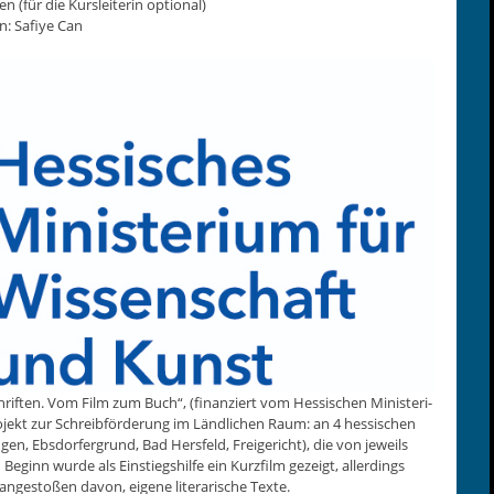
en (für die Kurslei­t­erin option­al)
on: Safiye Can
schriften. Vom Film zum Buch“, (finanziert vom Hes­sis­chen Min­is­teri­
ro­jekt zur Schreibförderung im Ländlichen Raum: an 4 hes­sis­chen
gen, Ebs­dor­fer­grund, Bad Hers­feld, Freigericht), die von jew­eils
Beginn wurde als Ein­stiegshil­fe ein Kurz­film gezeigt, allerd­ings
 angestoßen davon, eigene lit­er­arische Texte.