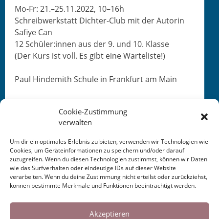
Mo-Fr: 21.–25.11.2022, 10–16h
Schreib­w­erk­statt Dichter-Club mit der Autorin
Safiye Can
12 Schüler:innen aus der 9. und 10. Klasse
(Der Kurs ist voll. Es gibt eine Warteliste!)
Paul Hin­demith Schule in Frank­furt am Main
Cookie-Zustimmung
verwalten
Um dir ein optimales Erlebnis zu bieten, verwenden wir Technologien wie
Cookies, um Geräteinformationen zu speichern und/oder darauf
This entry was posted in
KALENDER
. Bookmark the
zuzugreifen. Wenn du diesen Technologien zustimmst, können wir Daten
permalink
.
wie das Surfverhalten oder eindeutige IDs auf dieser Website
verarbeiten. Wenn du deine Zustimmung nicht erteilst oder zurückziehst,
können bestimmte Merkmale und Funktionen beeinträchtigt werden.
Post
←
Schreibwerkstatt
Abschlusslesung Dichter-
Cookies helfen uns bei der Bereitstellung
Hochschule Heilbronn
Club Lollar 2022
→
unserer Inhalte und Dienste. Durch die
Akzeptieren