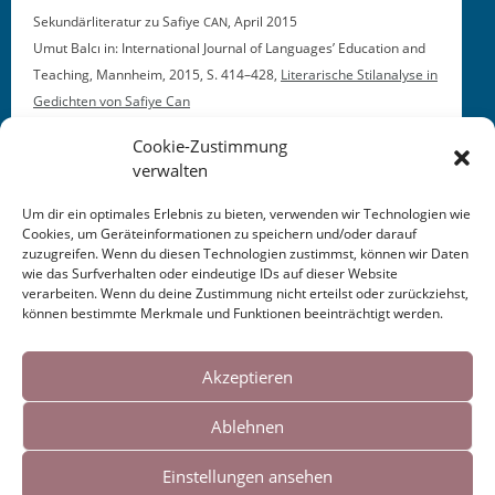
Sekundär­lit­er­atur zu Safiye
, April 2015
CAN
Umut Bal­cı in: Inter­na­tion­al Jour­nal of Lan­guages’ Edu­ca­tion and
Teach­ing, Mannheim, 2015, S. 414–428,
Lit­er­arische Sti­l­analyse in
Gedicht­en von Safiye Can
Cookie-Zustimmung
verwalten
Um dir ein optimales Erlebnis zu bieten, verwenden wir Technologien wie
Cookies, um Geräteinformationen zu speichern und/oder darauf
zuzugreifen. Wenn du diesen Technologien zustimmst, können wir Daten
This entry was posted in
KALENDER
. Bookmark the
wie das Surfverhalten oder eindeutige IDs auf dieser Website
permalink
.
verarbeiten. Wenn du deine Zustimmung nicht erteilst oder zurückziehst,
können bestimmte Merkmale und Funktionen beeinträchtigt werden.
Cookies helfen uns bei der Bereitstellung
Post
←
Presseartikel Kreisstadt
Lesung Heinrich Heine
unserer Inhalte und Dienste. Durch die
Akzeptieren
Saarlouis 2015
Club —
2015
→
OF
weitere Nutzung der Webseite stimmen Sie
navigation
Ablehnen
der Verwendung von Cookies zu.
Einstellungen ansehen
Impressum
|
Links
Okay!