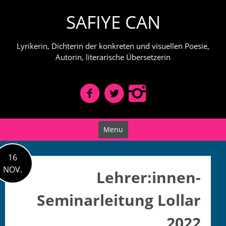
Skip
SAFIYE CAN
to
content
Lyrikerin, Dichterin der konkreten und visuellen Poesie,
Autorin, literarische Übersetzerin
Menu
16
NOV.
Lehrer:innen-
Seminarleitung Lollar
2022