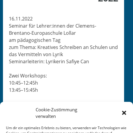
16.11.2022
Sem­i­nar für Lehrer:innen der Clemens-
Brentano-Europaschule Lollar
am päd­a­gogis­chen Tag
zum The­ma: Kreatives Schreiben an Schulen und
das Ver­mit­teln von Lyrik
Sem­i­narlei­t­erin: Lyrik­erin Safiye Can
Zwei Work­shops:
10:45–12:45h
13:45–15:45h
Cookie-Zustimmung
verwalten
Um dir ein optimales Erlebnis zu bieten, verwenden wir Technologien wie