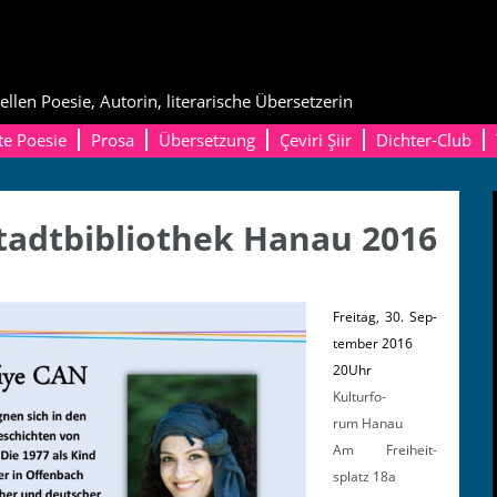
ellen Poesie, Autorin, literarische Übersetzerin
te Poesie
Prosa
Übersetzung
Çeviri Şiir
Dichter-Club
tadtbibliothek Hanau 2016
Fre­itag,
30. Sep­
tem­ber 2016
20Uhr
Kul­tur­fo­
rum Hanau
Am Frei­heit­
splatz 18a