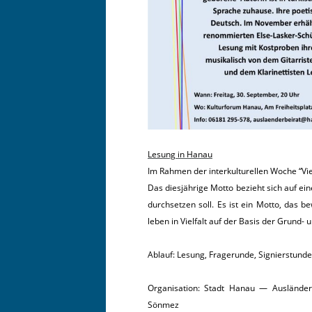
Lesung in Hanau
Im Rah­men der interkul­turellen Woche “Vie
Das diesjährige Mot­to bezieht sich auf eine 
durch­set­zen soll. Es ist ein Mot­to, das 
leben in Vielfalt auf der Basis der Grund- 
Ablauf: Lesung, Fragerunde, Signierstunde
Organ­i­sa­tion: Stadt Hanau — Aus­län­de
Sönmez