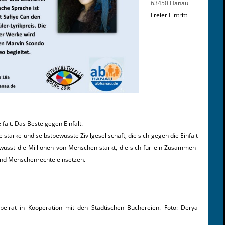
63450 Hanau
Freier Eintritt
lfalt. Das Beste gegen Einfalt.
starke und selb­st­be­wusste Zivilge­sellschaft, die sich gegen die Ein­falt
bewusst die Mil­lio­nen von Men­schen stärkt, die sich für ein Zusam­men­
und Men­schen­rechte einsetzen.
r­beirat in Koop­er­a­tion mit den Städtis­chen Büchereien. Foto: Derya