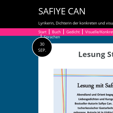
Skip
SAFIYE CAN
to
content
Lyrikerin, Dichterin der konkreten und visu
Start
Buch
Gedicht
Visuelle/Konkre
Sprachen
30
SEP.
Lesung S