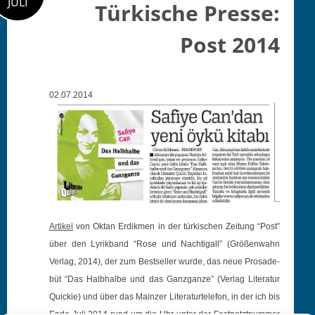
JULI
Türkische Presse:
Post 2014
02.07.2014
Artikel
von Oktan Erdik­men in der türkischen Zeitung “Post”
über den Lyrik­band “Rose und Nachti­gall” (Größen­wahn
Ver­lag, 2014), der zum Best­seller wurde, das neue Prosade­
büt “Das Halb­halbe und das Ganz­ganze” (Ver­lag Lit­er­atur
Quick­ie) und über das Mainz­er Lit­er­aturtele­fon, in der ich bis
Ende Juli 2014 rund um die Uhr unter der Fes­t­net­zt­num­mer