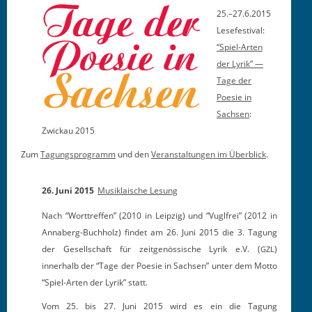
25.–27.6.2015
Lesefestival:
“Spiel-Arten
der Lyrik” —
Tage der
Poesie in
Sachsen
:
Zwickau 2015
Zum
Tagung­spro­gramm
und den
Ver­anstal­tun­gen im Überblick
.
26. Juni 2015
Musiklaische Lesung
Nach “Worttreffen” (2010 in Leipzig) und “Vuglfrei” (2012 in
Annaberg-Buchholz) findet am 26. Juni 2015 die 3. Tagung
der Gesellschaft für zeitgenössische Lyrik e.V. (
)
GZL
innerhalb der “Tage der Poesie in Sachsen” unter dem Motto
“Spiel-Arten der Lyrik” statt.
Vom 25. bis 27. Juni 2015 wird es ein die Tagung