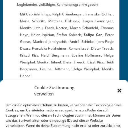
begleitendes vielfältiges Rahmenprogramm geben:
Mit Gabriele Frings, Ralph Grüneberg­er, Franziska Röchter,
Maria Schüritz, Matthias Bisku­pek, Eugen Gom­ringer,
Moni­ka Lit­tau, Frank Norten, Maren Schön­feld, Thomas
Heyn, Helen Ispiri­an, Ste­fan Kabisch,
Safiye Can
, Peter
Gosse, Man­fred Jendryschik, André Schinkel, Jens-Fiet­je
Dwars, Franziska Holzheimer, Roman Israel, Dieter Treeck,
Kriszti Kiss, Hei­di Bergmann, Eve­line Hoff­mann, Hel­ga
West­phal, Moni­ka Häh­nel, Dieter Treeck, Kriszti Kiss, Hei­di
Bergmann, Eve­line Hoff­mann, Hel­ga West­phal, Moni­ka
Hähnel.
Cookie-Zustimmung
verwalten
Um dir ein optimales Erlebnis zu bieten, verwenden wir Technologien wie
Cookies, um Geräteinformationen zu speichern und/oder darauf
zuzugreifen. Wenn du diesen Technologien zustimmst, können wir Daten
This entry was posted in
KALENDER
. Bookmark the
wie das Surfverhalten oder eindeutige IDs auf dieser Website
permalink
.
verarbeiten. Wenn du deine Zustimmung nicht erteilst oder zurückziehst,