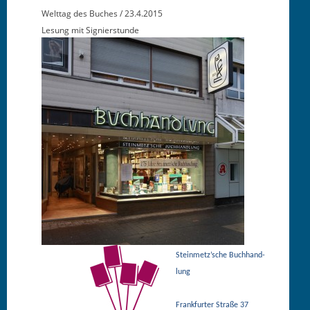
Welt­tag des Buch­es / 23.4.2015
Lesung mit Signierstunde
Steinmetz’sche Buch­hand­
lung
Frank­furter Straße 37