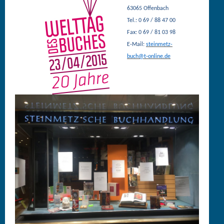
63065 Offen­bach
Tel.: 0 69 / 88 47 00
Fax: 0 69 / 81 03 98
E‑Mail:
steinmetz-
buch@t‑online.de