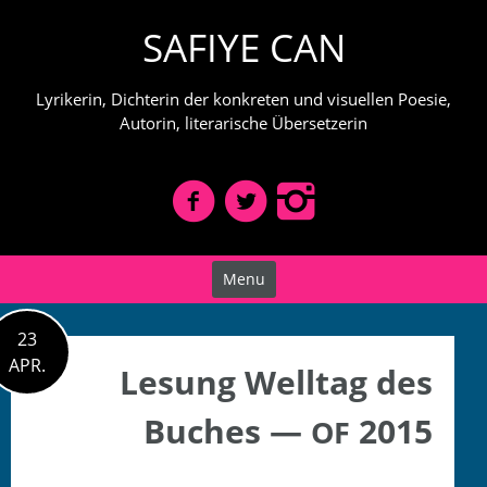
Skip
SAFIYE CAN
to
content
Lyrikerin, Dichterin der konkreten und visuellen Poesie,
Autorin, literarische Übersetzerin
Menu
23
APR.
Lesung Welltag des
Buches —
2015
OF