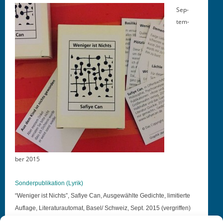
Sep­
tem­
ber 2015
Son­der­pub­lika­tion (Lyrik)
“Weniger ist Nichts”, Safiye Can, Aus­gewählte Gedichte, lim­i­tierte
Auflage, Lit­er­at­u­rautomat, Basel/ Schweiz, Sept. 2015 (ver­grif­f­en)