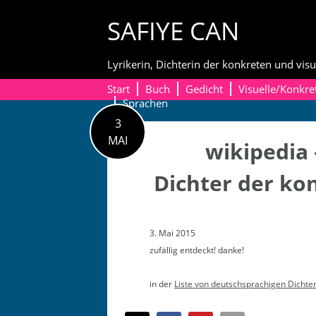
Skip
SAFIYE CAN
to
content
Lyrikerin, Dichterin der konkreten und visu
Start
Buch
Gedicht
Visuelle/Konkre
Sprachen
3
MAI
wikipedia
Dichter der kon
3. Mai 2015
zufäl­lig ent­deckt! danke!
in der
Liste von deutschsprachi­gen Dichte