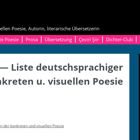
ellen Poesie, Autorin, literarische Übersetzerin
te Poesie
Prosa
Übersetzung
Çeviri Şiir
Dichter-Club
 — Liste deutschsprachiger
kreten u. visuellen Poesie
rn der konkreten und visuellen Poesie