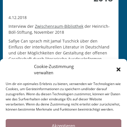
4.12.2018
Interview der
Zwischenraum-Bibliothek
der Heinrich-
Böll-Stiftung, November 2018
Safiye Can sprach mit Jamal Tuschick über den
Einfluss der interkulturellen Literatur in Deutschland
und über Möglichkeiten der Gestaltung der offenen
Gesellschaft durch literarische Ausdrucksformen.
Cookie-Zustimmung
verwalten
Um dir ein optimales Erlebnis zu bieten, verwenden wir Technologien wie
Cookies, um Geräteinformationen zu speichern und/oder darauf
zuzugreifen. Wenn du diesen Technologien zustimmst, können wir Daten
This entry was posted in
KALENDER
. Bookmark the
wie das Surfverhalten oder eindeutige IDs auf dieser Website
permalink
.
verarbeiten. Wenn du deine Zustimmung nicht erteilst oder zurückziehst,
können bestimmte Merkmale und Funktionen beeinträchtigt werden.
Cookies helfen uns bei der Bereitstellung
Post
←
Lesung Offenbach a.
Neues Heimatblatt
unserer Inhalte und Dienste. Durch die
Akzeptieren