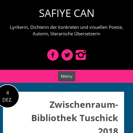
Skip
SAFIYE CAN
to
content
Lyrikerin, Dichterin der konkreten und visuellen Poesie,
Autorin, literarische Übersetzerin
Menu
4
DEZ.
Zwischenraum-
Bibliothek Tuschick
2018