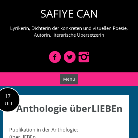
Skip
SAFIYE CAN
to
content
Lyrikerin, Dichterin der konkreten und visuellen Poesie,
Autorin, literarische Übersetzerin
Menu
17
JULI
Anthologie überLIEBEn
Pub­lika­tion in der Anthologie:
überLIEBEn