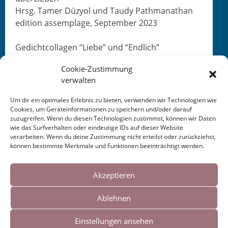
Hrsg. Tamer Düzy­ol und Taudy Pathmanathan
edi­tion assem­plage, Sep­tem­ber 2023
Gedicht­col­la­gen “Liebe” und “Endlich”
Cookie-Zustimmung
verwalten
Um dir ein optimales Erlebnis zu bieten, verwenden wir Technologien wie
Cookies, um Geräteinformationen zu speichern und/oder darauf
zuzugreifen. Wenn du diesen Technologien zustimmst, können wir Daten
This entry was posted in
KALENDER
. Bookmark the
wie das Surfverhalten oder eindeutige IDs auf dieser Website
permalink
.
verarbeiten. Wenn du deine Zustimmung nicht erteilst oder zurückziehst,
können bestimmte Merkmale und Funktionen beeinträchtigt werden.
Cookies helfen uns bei der Bereitstellung
Post
←
Literaturfest LeseLenz
Diese Haltestelle hab ich
unserer Inhalte und Dienste. Durch die
Akzeptieren
Hausach 2023
mir gemacht
→
weitere Nutzung der Webseite stimmen Sie
navigation
Ablehnen
der Verwendung von Cookies zu.
Einstellungen ansehen
Impressum
|
Links
Okay!