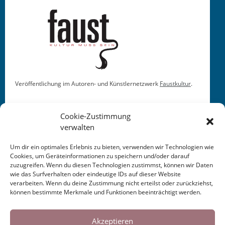
Veröf­fentlichung im Autoren- und Kün­stler­net­zw­erk
Faustkul­tur
.
Cookie-Zustimmung
verwalten
Um dir ein optimales Erlebnis zu bieten, verwenden wir Technologien wie
Cookies, um Geräteinformationen zu speichern und/oder darauf
This entry was posted in
KALENDER
. Bookmark the
zuzugreifen. Wenn du diesen Technologien zustimmst, können wir Daten
permalink
.
wie das Surfverhalten oder eindeutige IDs auf dieser Website
verarbeiten. Wenn du deine Zustimmung nicht erteilst oder zurückziehst,
können bestimmte Merkmale und Funktionen beeinträchtigt werden.
Post
←
Perspektive
Versnetze fünf:
Cookies helfen uns bei der Bereitstellung
Deutschsprachige Lyrik
unserer Inhalte und Dienste. Durch die
Akzeptieren