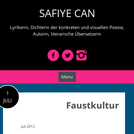
Skip
SAFIYE CAN
to
content
Lyrikerin, Dichterin der konkreten und visuellen Poesie,
Autorin, literarische Übersetzerin
Menu
1
JULI
Faustkultur
Juli 2012