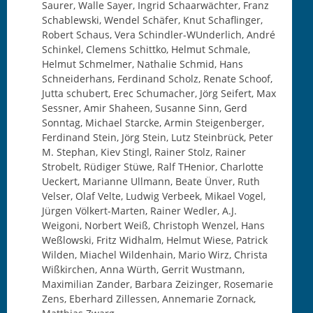
Saurer, Walle Sayer, Ingrid Schaarwächter, Franz
Schablewski, Wendel Schäfer, Knut Schaflinger,
Robert Schaus, Vera Schindler-WUnderlich, André
Schinkel, Clemens Schittko, Helmut Schmale,
Helmut Schmelmer, Nathalie Schmid, Hans
Schneiderhans, Ferdinand Scholz, Renate Schoof,
Jutta schubert, Erec Schumacher, Jörg Seifert, Max
Sessner, Amir Shaheen, Susanne Sinn, Gerd
Sonntag, Michael Starcke, Armin Steigenberger,
Ferdinand Stein, Jörg Stein, Lutz Steinbrück, Peter
M. Stephan, Kiev Stingl, Rainer Stolz, Rainer
Strobelt, Rüdiger Stüwe, Ralf THenior, Charlotte
Ueckert, Marianne Ullmann, Beate Ünver, Ruth
Velser, Olaf Velte, Ludwig Verbeek, Mikael Vogel,
Jürgen Völkert-Marten, Rainer Wedler, A.J.
Weigoni, Norbert Weiß, Christoph Wenzel, Hans
Weßlowski, Fritz Widhalm, Helmut Wiese, Patrick
Wilden, Miachel Wildenhain, Mario Wirz, Christa
Wißkirchen, Anna Würth, Gerrit Wustmann,
Maximilian Zander, Barbara Zeizinger, Rosemarie
Zens, Eberhard Zillessen, Annemarie Zornack,