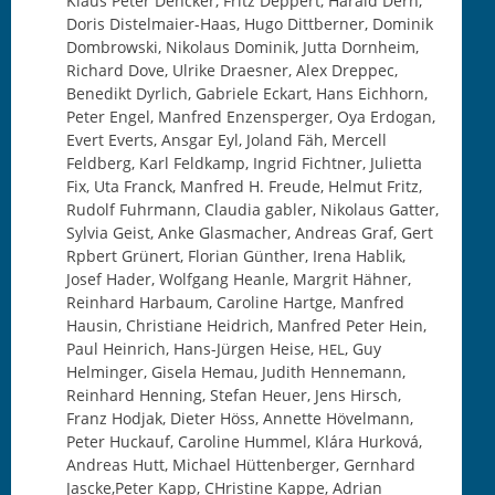
Klaus Peter Dencker, Fritz Deppert, Harald Dern,
Doris Distelmaier-Haas, Hugo Dittberner, Dominik
Dombrowski, Nikolaus Dominik, Jutta Dornheim,
Richard Dove, Ulrike Draesner, Alex Dreppec,
Benedikt Dyrlich, Gabriele Eckart, Hans Eichhorn,
Peter Engel, Manfred Enzensperger, Oya Erdogan,
Evert Everts, Ansgar Eyl, Joland Fäh, Mercell
Feldberg, Karl Feldkamp, Ingrid Fichtner, Julietta
Fix, Uta Franck, Manfred H. Freude, Helmut Fritz,
Rudolf Fuhrmann, Claudia gabler, Nikolaus Gatter,
Sylvia Geist, Anke Glasmacher, Andreas Graf, Gert
Rpbert Grünert, Florian Günther, Irena Hablik,
Josef Hader, Wolfgang Heanle, Margrit Hähner,
Reinhard Harbaum, Caroline Hartge, Manfred
Hausin, Christiane Heidrich, Manfred Peter Hein,
Paul Heinrich, Hans-Jürgen Heise,
, Guy
HEL
Helminger, Gisela Hemau, Judith Hennemann,
Reinhard Henning, Stefan Heuer, Jens Hirsch,
Franz Hodjak, Dieter Höss, Annette Hövelmann,
Peter Huckauf, Caroline Hummel, Klára Hurková,
Andreas Hutt, Michael Hüttenberger, Gernhard
Jascke,Peter Kapp, CHristine Kappe, Adrian