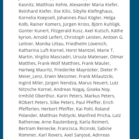
Kasnitz, Matthias Kehle, Alexander Maria Kiefer,
Reinhard Kiefer, Ilse Kilic, Sibylle Klefinghaus,
Kornelia Koepsell, Johannes-Paul Kögler, Helga
Kolb, Rainer Komers, Jürgen Kross, Björn Kuhligk,
Günter Kunert, Fitzgerald Kusz, Axel Kutsch, Käthe
kyrion, Arnold Leifert, Christoph Leisten, Antoon G.
Leitner, Monika Littau, Friedhelm Lövenich,
Katharina Luft-Kornel, Horst Mantzel, Marie T.
Martin, Virgilio Masciadri, Ursula Matenaer, Otmar
Matthes, Frank-Wolf Matthies, Frank Mäuler,
Hartwig Mauritz, Friederike Mayröcker, Dieter P-
Meier_Lenz, Erwin Messmer, Frank Milautzcki,
Ingird Miler, Jürgen Nendza, Marus Neuert, Lutz
Nitzsche Kornel, Andreas Nogaj, Giseka Noy,
Irmhild Oberthür, Karin Peters, Markus Peters,
RObert Peters, Silke Peters, Paul PFeffer, Erich
Pfefferlen, Herbert Pfeiffer, Kai Pohl, Roland
Polander, Matthias Politycki, Manfred Pricha, Lutz
Rathenow, Arne Rautenberg, Karla Reimert,
Bertram Reinecke, Francisca, Ricinski, Sabine
Römmer, Karl Rovers, Axel Sanjosé, Adnreas