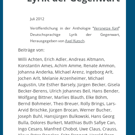
Juli 2012
Veröffentlichung in der Anthologie “
Versnetze_fünf
”
Deutschsprachige Lyrik der Gegenwart,
Herausgegeben von
Axel Kutsch
.
Beiträge von:
Willi Achten, Erich Adler, Andreas Altmann,
Konstantin Ames, Achim Amme, Renate Ammon,
Johanna Anderka, MIchael Arenz, Ingeborg Arlt,
Jochen Arlt, Melanie Arzenheimer, Michael
Augustin, Ute Esther Barsely, Jürgen Becker, Gisela
Becker-Berens, Ulrich Johannes Beil, Hans Bender,
Wolfgang Bittner, Marlies Blauth, Elke Böhm,
Bernd Bohmeier, Theo Breuer, Rolly Brings, Lars-
Arvid Brischke, Jürgen Brocan, Werner Bucher,
Joseph Buhl, Hansjürgen Bulkowski, Hans Georg
Bulla, Dolores Burkert, Matthias Buth Safiye Can,
Ingo Cesaro, Manfred Chobot, Uwe Claus, Crauss,