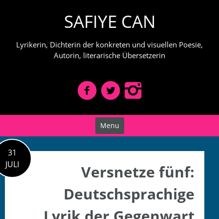
Skip
SAFIYE CAN
to
content
Lyrikerin, Dichterin der konkreten und visuellen Poesie,
Autorin, literarische Übersetzerin
Menu
31
JULI
Versnetze fünf:
Deutschsprachige
Lyrik der Gegenwart