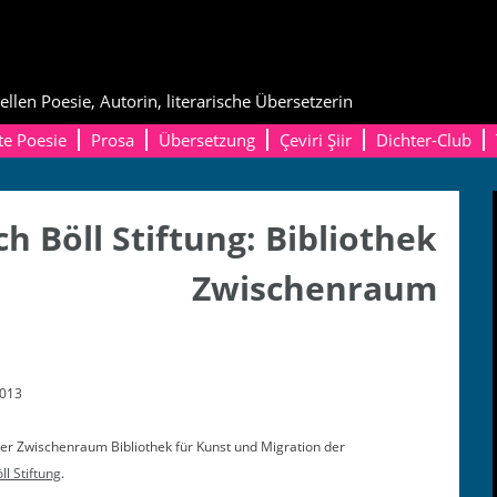
ellen Poesie, Autorin, literarische Übersetzerin
te Poesie
Prosa
Übersetzung
Çeviri Şiir
Dichter-Club
ch Böll Stiftung: Bibliothek
Zwischenraum
2013
der Zwis­chen­raum Bib­lio­thek für Kun­st und Migra­tion der
ll Stiftung
.