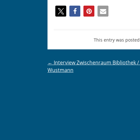
This entry was posted
Post
←
Interview Zwischenraum Bibliothek / 
Wustmann
navigation