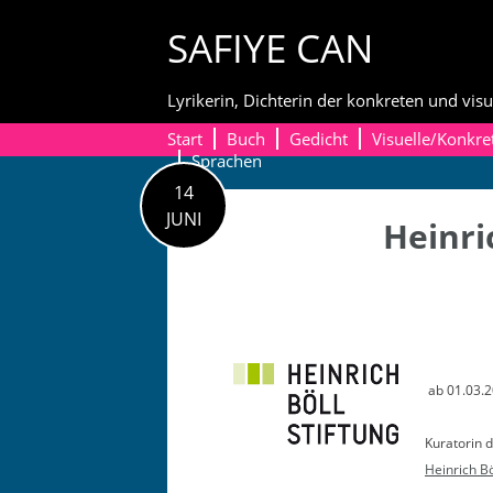
Skip
SAFIYE CAN
to
content
Lyrikerin, Dichterin der konkreten und visu
Start
Buch
Gedicht
Visuelle/Konkre
Sprachen
14
JUNI
Heinri
ab 01.03.
Kura­torin 
Hein­rich Bö