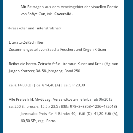
Mit Beiträ­gen aus dem Arbeits­ge­bi­et der visuellen Poe­sie
.
von Safiye Can, inkl.
Cover­bild
»
Pressköter und Tintenstrolche!«
Lit­er­aturZeitSchriften
Zusam­mengestellt von Sascha Feuchert und Jür­gen Krätzer
Rei­he: die horen. Zeitschrift für Lit­er­atur, Kun­st und Kri­tik (Hg. von
Jür­gen Krätzer); Bd. 58. Jahrgang, Band 250
ca. € 14,00 (D) | ca. € 14,40 (A) | ca. SFr 20,00
Alle Preise inkl. MwSt zzgl. Ver­sand­kosten
liefer­bar ab 06/2013
ca. 250 S., brosch., 15,5 x 23,5 /
: 978−3−8353−1236−4 (2013)
ISBN
Jahresabo-Preis für 4 Bände: 40,-
(D), 41,20
(A),
EUR
EUR
60,50 SFr, zzgl. Porto.