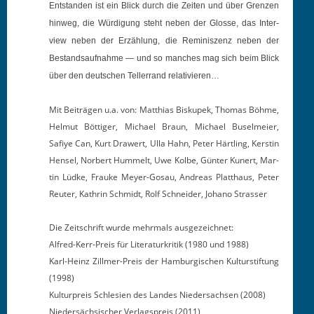
Ent­standen ist ein Blick durch die Zeit­en und über Gren­zen
hin­weg, die Würdi­gung ste­ht neben der Glosse, das Inter­
view neben der Erzäh­lung, die Rem­i­niszenz neben der
Bestand­sauf­nahme — und so manch­es mag sich beim Blick
über den deutschen Teller­rand relativieren…
Mit Beiträ­gen u.a. von: Matthias Bisku­pek, Thomas Böhme,
Hel­mut Böt­tiger, Michael Braun, Michael Buselmeier,
Safiye Can, Kurt Draw­ert, Ulla Hahn, Peter Härtling, Ker­stin
Hensel, Nor­bert Hum­melt, Uwe Kolbe, Gün­ter Kunert, Mar­
tin Lüd­ke, Frauke Mey­er-Gosau, Andreas Platthaus, Peter
Reuter, Kathrin Schmidt, Rolf Schnei­der, Johano Strasser
Die Zeitschrift wurde mehrmals ausgezeichnet:
Alfred-Kerr-Preis für Lit­er­aturkri­tik (1980 und 1988)
Karl-Heinz Zillmer-Preis der Ham­bur­gis­chen Kul­turs­tiftung
(1998)
Kul­tur­preis Schle­sien des Lan­des Nieder­sach­sen (2008)
Nieder­säch­sis­ch­er Ver­lagspreis (2011)