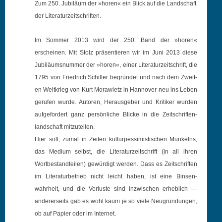
Zum 250. Jubiläum der »horen« ein Blick auf die Land­schaft
der Literaturzeitschriften.
Im Som­mer 2013 wird der 250. Band der »horen«
erscheinen. Mit Stolz präsen­tieren wir im Juni 2013 diese
Jubiläum­snum­mer der »horen«, ein­er Lit­er­aturzeitschrift, die
1795 von Friedrich Schiller begrün­det und nach dem Zweit­
en Weltkrieg von Kurt Moraw­i­etz in Han­nover neu ins Leben
gerufen wurde. Autoren, Her­aus­ge­ber und Kri­tik­er wur­den
aufge­fordert ganz per­sön­liche Blicke in die Zeitschriften­
land­schaft mitzuteilen.
Hier soll, zumal in Zeit­en kul­turpes­simistis­chen Munkelns,
das Medi­um selb­st, die Lit­er­aturzeitschrift (in all ihren
Wortbe­standteilen) gewürdigt wer­den. Dass es Zeitschriften
im Lit­er­aturbe­trieb nicht leicht haben, ist eine Bin­sen­
wahrheit, und die Ver­luste sind inzwis­chen erhe­blich —
ander­er­seits gab es wohl kaum je so viele Neu­grün­dun­gen,
ob auf Papi­er oder im Internet.