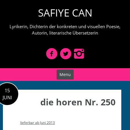
Skip
SAFIYE CAN
to
content
Lyrikerin, Dichterin der konkreten und visuellen Poesie,
Autorin, literarische Übersetzerin
Menu
15
JUNI
die horen Nr. 250
liefer­bar ab Juni 2013