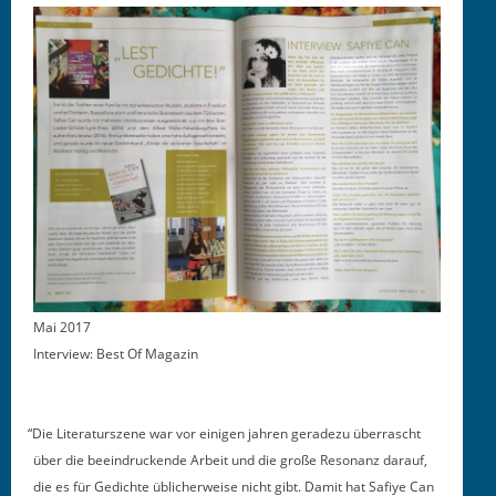
Mai 2017
Inter­view: Best Of Magazin
“
Die Lit­er­aturszene war vor eini­gen jahren ger­adezu über­rascht
über die beein­druck­ende Arbeit und die große Res­o­nanz darauf,
die es für Gedichte üblicher­weise nicht gibt. Damit hat Safiye Can