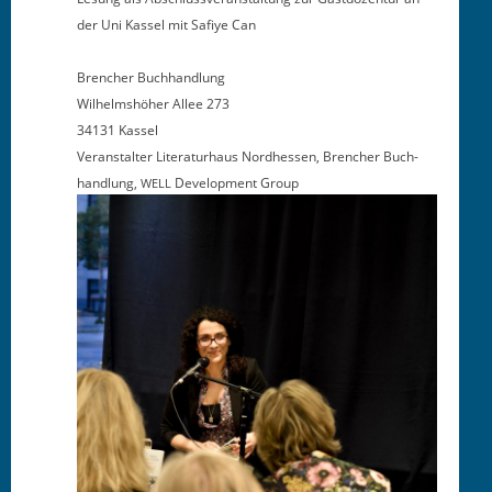
der Uni Kas­sel mit Safiye Can
Brencher Buch­hand­lung
Wil­helmshöher Allee 273
34131 Kassel
Ver­anstal­ter Lit­er­aturhaus Nord­hessen, Brencher Buch­
hand­lung,
Devel­op­ment Group
WELL