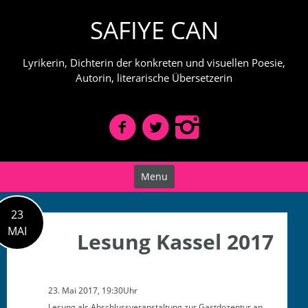
Skip
SAFIYE CAN
to
content
Lyrikerin, Dichterin der konkreten und visuellen Poesie,
Autorin, literarische Übersetzerin
Menu
23
MAI
Lesung Kassel 2017
23. Mai 2017, 19:30Uhr
Lesung als Abschlussver­anstal­tung zur Gast­dozen­tur an