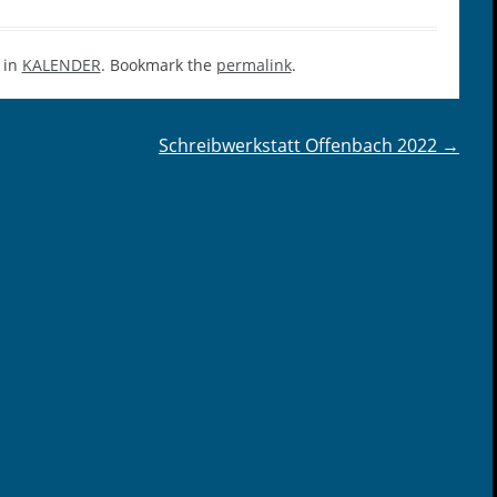
 in
KALENDER
. Bookmark the
permalink
.
Schreibwerkstatt Offenbach 2022
→