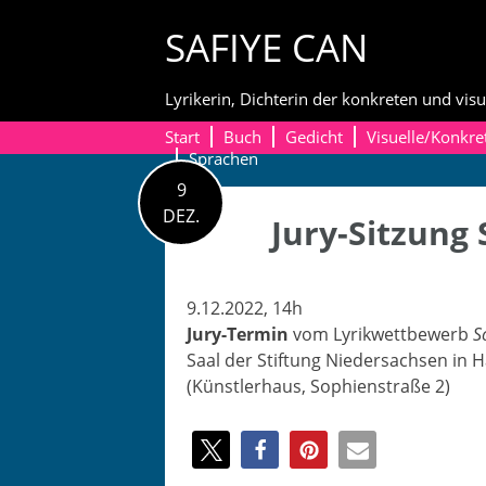
Skip
SAFIYE CAN
to
content
Lyrikerin, Dichterin der konkreten und visu
Start
Buch
Gedicht
Visuelle/Konkre
Sprachen
9
DEZ.
Jury-Sitzung
9.12.2022, 14h
Jury-Ter­min
vom Lyrik­wet­tbe­werb
S
Saal der Stiftung Nieder­sach­sen in
H
(Kün­stler­haus, Sophien­straße 2)