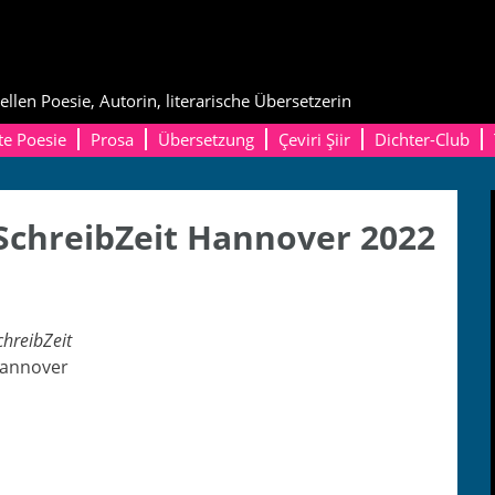
ellen Poesie, Autorin, literarische Übersetzerin
te Poesie
Prosa
Übersetzung
Çeviri Şiir
Dichter-Club
 SchreibZeit Hannover 2022
chreibZeit
an­nover