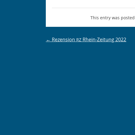
This entry was posted
Post
←
Rezension
Rhein-Zeitung 2022
RZ
navigation