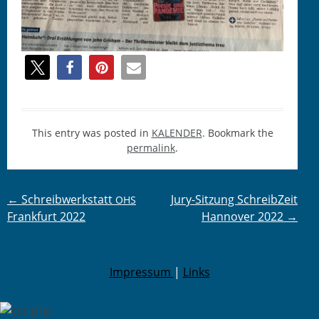
This entry was posted in
KALENDER
. Bookmark the
permalink
.
Post
←
Schreibwerkstatt
Jury-Sitzung SchreibZeit
OHS
Frankfurt 2022
Hannover 2022
→
navigation
Impressum
|
Links