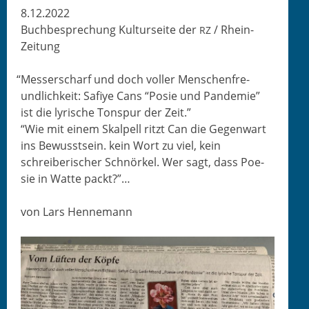
8.12.2022
Buchbe­sprechung Kul­tur­seite der
/ Rhein-
RZ
Zeitung
“
Messer­scharf und doch voller Men­schen­fre­
undlichkeit: Safiye Cans “Posie und Pan­demie”
ist die lyrische Ton­spur der Zeit.”
“Wie mit einem Skalpell ritzt Can die Gegen­wart
ins Bewusst­sein. kein Wort zu viel, kein
schreiberisch­er Schnörkel. Wer sagt, dass Poe­
sie in Wat­te packt?”…
von Lars Hennemann