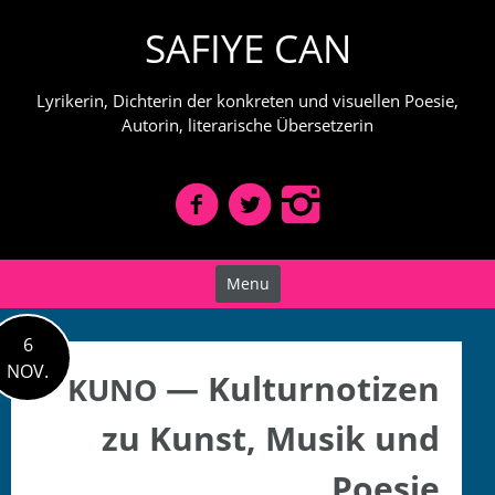
Skip
SAFIYE CAN
to
content
Lyrikerin, Dichterin der konkreten und visuellen Poesie,
Autorin, literarische Übersetzerin
Menu
6
NOV.
— Kulturnotizen
KUNO
zu Kunst, Musik und
Poesie