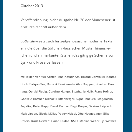
Okto­ber 2013
Veröf­fentlichung in der Aus­gabe Nr. 20 der Münch­en­er Lit­
er­aturzeitschrift außer.dem
außer.dem
set­zt sich für zeit­genös­sis­che mod­erne Texte
ein, die über die üblichen klas­sis­chen Muster hin­aus­re­
ichen und an markan­ten Stellen das gängige Schema von
Lyrik und Prosa verlassen.
mit Tex­ten von Willi Acht­en, Ann-Kathrin Ast, Roland Bär­winkel, Kon­rad
Buch,
Safiye Can
, Dominik Dom­brows­ki, Alex Dreppec, Joachim Dur­
rang, Ger­ald Fiebig, Car­o­line Hartge, Stephanie Heib, Franz Hofn­er,
Gabriele Horcher, Michael Hüt­ten­berg­er, Signe Ibbeken, Mag­dale­na
Jagelke, Peter Kapp, David Krause, Bir­git Kreipe, Desirée Leiprecht,
Maik Lip­pert, Gisela Müller, Peg­gy Nei­del, Jörg Neuge­bauer, Silke
Peters, Kar­la Reimert, Sarah Rudolf,
, Mar­ti­na Weber, Ilja Winther.
SAID