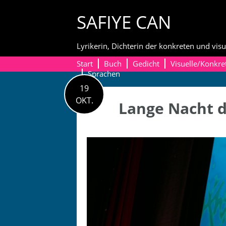
Skip
SAFIYE CAN
to
content
Lyrikerin, Dichterin der konkreten und visu
Start
Buch
Gedicht
Visuelle/Konkre
Sprachen
19
OKT.
Lange Nacht d