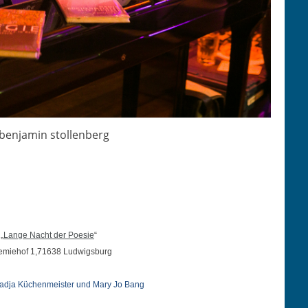
 ben­jamin stollenberg
 „
Lange Nacht der Poe­sie
“
kademiehof 1,71638 Ludwigsburg
, Nad­ja Küchen­meis­ter und Mary Jo Bang