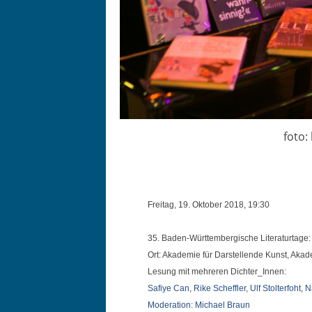
foto:
Fre­itag, 19. Okto­ber 2018, 19:30
35. Baden-Würt­tem­ber­gis­che Lit­er­aturtage:
Ort: Akademie für Darstel­lende Kun­st, A
Lesung mi
t mehreren Dichter_Innen:
Safiye Can, Rike Schef­fler, Ulf Stolter­fo­ht
Mod­er­a­tion: Michael Braun