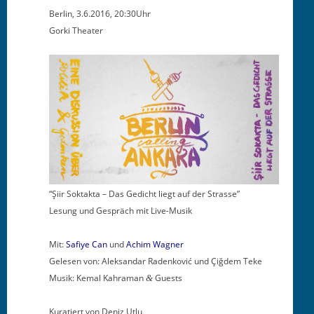
Berlin, 3.6.2016, 20:30Uhr
Gor­ki Theater
“Şiir Sok­tak­ta – Das Gedicht liegt auf der Strasse”
Lesung und Gespräch mit Live-Musik
Mit:
Safiye Can
und
Achim Wag­n­er
Gele­sen von: Alek­san­dar Radenković und Çiğ­dem Teke
Musik: Kemal Kahra­man
Guests
&
Kuratiert von Deniz Utlu