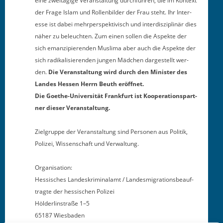
eine zweitägige Ver­anstal­tung durch­führen, die im Kon­text
der Frage Islam und Rol­len­bilder der Frau ste­ht. Ihr Inter­
esse ist dabei mehrper­spek­tivisch und inter­diszi­plinär dies
näher zu beleucht­en. Zum einen sollen die Aspek­te der
sich emanzip­ieren­den Mus­li­ma aber auch die Aspek­te der
sich radikalisieren­den jun­gen Mäd­chen dargestellt wer­
den.
Die Ver­anstal­tung wird durch den Min­is­ter des
Lan­des Hes­sen Her­rn Beuth eröffnet.
Die Goethe-Uni­ver­sität Frank­furt ist Koop­er­a­tionspart­
ner dieser Veranstaltung.
Ziel­gruppe der Ver­anstal­tung sind Per­so­n­en aus Poli­tik,
Polizei, Wis­senschaft und Verwaltung.
Organ­i­sa­tion:
Hes­sis­ches Lan­deskrim­i­nalamt / Lan­desmi­gra­tions­beauf­
tragte der hes­sis­chen Polizei
Hölder­lin­straße 1–5
65187 Wiesbaden