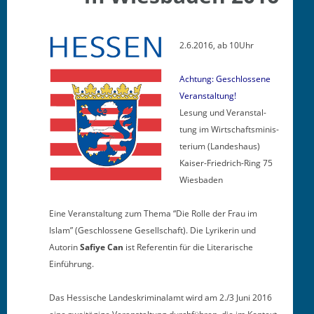
2.6.2016, ab 10Uhr
Achtung: Geschlossene
Veranstaltung!
Lesung und Ver­anstal­
tung im Wirtschaftsmin­is­
teri­um (Lan­deshaus)
Kaiser-Friedrich-Ring 75
Wiesbaden
Eine Ver­anstal­tung zum The­ma “Die Rolle der Frau im
Islam” (Geschlossene Gesellschaft). Die Lyrik­erin und
Autorin
Safiye Can
ist Ref­er­entin für die Lit­er­arische
Einführung.
Das Hes­sis­che Lan­deskrim­i­nalamt wird am 2./3 Juni 2016