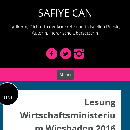
Skip
SAFIYE CAN
to
content
Lyrikerin, Dichterin der konkreten und visuellen Poesie,
Autorin, literarische Übersetzerin
Menu
2
JUNI
Lesung
Wirtschaftsministeriu
m Wiesbaden 2016