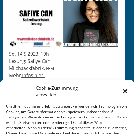
So, 14.5.2023, 19h
Lesung: Safiye Can
Milch­sack­fab­rik,
FFM
Mehr
Infos hier!
Cookie-Zustimmung
verwalten
Um dir ein optimales Erlebnis zu bieten, verwenden wir Technologien wie
Cookies, um Geräteinformationen zu speichern und/oder darauf
zuzugreifen. Wenn du diesen Technologien zustimmst, können wir Daten
This entry was posted in
KALENDER
. Bookmark the
wie das Surfverhalten oder eindeutige IDs auf dieser Website
permalink
.
verarbeiten. Wenn du deine Zustimmung nicht erteilst oder zurückziehst,
können bestimmte Merkmale und Funktionen beeinträchtigt werden.