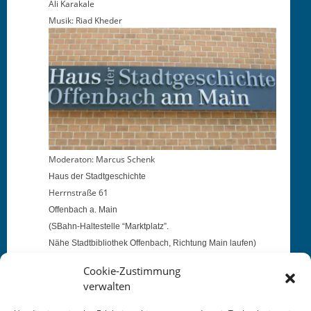
Ali Karakale
Musik: Riad Kheder
Mod­er­a­ton: Mar­cus Schenk
Haus der Stadtgeschichte
Her­rn­straße 61
Offen­bach a. Main
(SBahn-Hal­testelle “Mark­t­platz”.
Nähe Stadt­bib­lio­thek Offen­bach, Rich­tung Main laufen)
Cookie-Zustimmung
verwalten