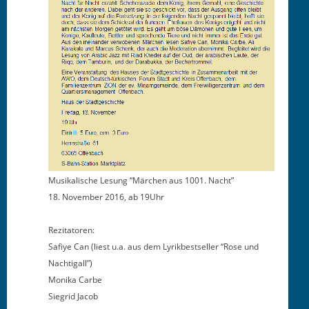
Musikalis­che Lesung “Märchen aus 1001. Nacht”
18. Novem­ber 2016, ab 19Uhr
Rez­i­ta­toren:
Safiye Can (liest u.a. aus dem Lyrikbest­seller “Rose und
Nachtigall”)
Moni­ka Carbe
Siegrid Jacob