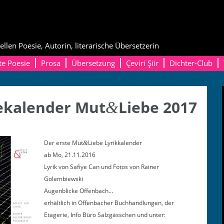
ellen Poesie, Autorin, literarische Übersetzerin
te Poesie
Prosa
Übersetzung
Çeviri Şiir
Dichter-Club
ekalender Mut
Liebe 2017
&
Der erste Mut
Liebe Lyrikkalender
&
ab Mo, 21.11.2016
Lyrik von Safiye Can und Fotos von Rain­er
Golembiewski
Augen­blicke Offenbach…
erhältlich in Offen­bach­er Buch­hand­lun­gen, der
Etagerie, Info Büro Salzgäss­chen und unter: