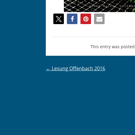
This entry was posted
Post
←
Lesung Offenbach 2016
navigation