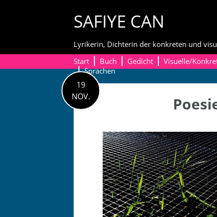
Skip
SAFIYE CAN
to
content
Lyrikerin, Dichterin der konkreten und visu
Start
Buch
Gedicht
Visuelle/Konkre
Sprachen
19
NOV.
Poesi