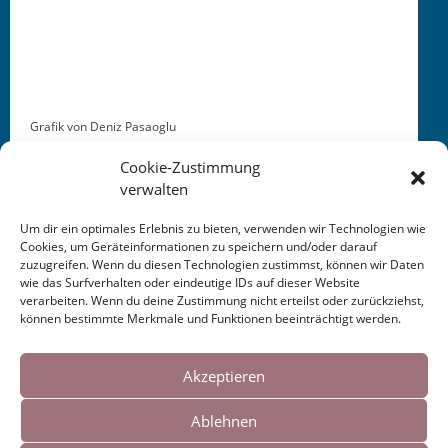
Grafik von Deniz Pasaoglu
Cookie-Zustimmung
verwalten
Um dir ein optimales Erlebnis zu bieten, verwenden wir Technologien wie
Cookies, um Geräteinformationen zu speichern und/oder darauf
zuzugreifen. Wenn du diesen Technologien zustimmst, können wir Daten
This entry was posted in
KALENDER
. Bookmark the
wie das Surfverhalten oder eindeutige IDs auf dieser Website
permalink
.
verarbeiten. Wenn du deine Zustimmung nicht erteilst oder zurückziehst,
können bestimmte Merkmale und Funktionen beeinträchtigt werden.
Cookies helfen uns bei der Bereitstellung
Post
←
Hessischer Rundfunk:
Lesung zakk Düsseldorf
unserer Inhalte und Dienste. Durch die
Akzeptieren
hr2 Kulturcafé
2015
→
weitere Nutzung der Webseite stimmen Sie
navigation
Ablehnen
der Verwendung von Cookies zu.