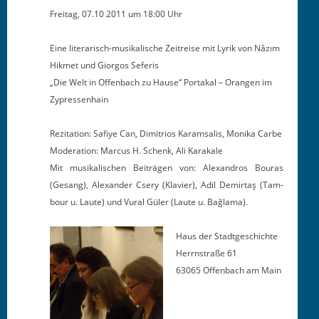
Fre­itag, 07.10 2011 um 18:00 Uhr
Eine lit­er­arisch-musikalis­che Zeitreise mit Lyrik von Nâzım
Hik­met und Gior­gos Seferis
„Die Welt in Offen­bach zu Hause“ Por­takal – Orangen im
Zypressenhain
Rez­i­ta­tion: Safiye Can, Dim­itrios Karam­salis, Moni­ka Carbe
Mod­er­a­tion: Mar­cus H. Schenk, Ali Karakale
Mit musikalis­chen Beiträ­gen von: Alexan­dros Bouras
(Gesang), Alexan­der Csery (Klavier), Adil Demir­taş (Tam­
bour u. Laute) und Vur­al Güler (Laute u. Bağlama).
Haus der
Stadt­geschichte
Her­rn­straße 61
63065 Offen­bach am Main