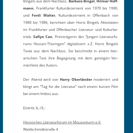
Bin­gels aus dem Nach­lass.
Bar­bara Bin­gel
,
Hilmar Hoff­
mann
, Frank­furter Kul­tur­dez­er­nent von 1970 bis 1990,
und
Fer­di Wal­ter
, Kul­tur­dez­er­nent in Offen­bach von
1980 bis 1986, bericht­en über Horst Bin­gels Aktiv­itäten
im Frank­furter und Offen­bach­er Lit­er­atur- und Kul­turbe­
trieb.
Safiye Can
, Preisträgerin des “Jun­gen Lit­er­atur­fo­
rums Hes­sen-Thürin­gen” dig­i­tal­isiert z.Z. Horst Bin­gels
Texte aus dem Nach­lass. Sie beschreibt in einem lit­er­
arischen Text ihre Begeg­nung mit dem geisti­gen Ver­
mächt­nis des Autors.
Der Abend wird von
Har­ry Ober­län­der
mod­eriert und
klingt am “Tag für die Lit­er­atur” nach einem kurzen Film
bei einem Imbiss aus.
Ein­tritt: 6,-/3,-
Hes­sis­ches Lit­er­atur­fo­rum im Mouson­turm e.V.
Wald­schmidt­straße 4