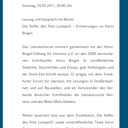
Son­ntag, 29.05.2011, 20:00 Uhr
Lesung und Gespräch mit Musik:
Die Kof­fer des Felix Lumpach – Erin­nerun­gen an Horst
Bingel.
Das Lit­er­atur­fo­rum erin­nert gemein­sam mit der Horst-
Bin­gel-Stiftung für Lit­er­atur e.V. an den 2008 ver­stor­be­
nen Schrift­steller Horst Bin­gel. Er veröf­fentlichte
Gedichte, Geschicht­en und Essays, gab Antholo­gien und
die Stre­it-Zeit-Schrift her­aus. Er prägte mit dem Frank­
furter Forum für Lit­er­atur, mit Lesun­gen in Straßen­bah­
nen und auf Baustellen, und als Vor­sitzen­der des Ver­
bands deutsch­er Schrift­steller die Lit­er­aturszene Hes­
sens und des Rhein-Main-Gebiets.
Wal­ter Jauer­nich liest aus dem Erzählband „Die Kof­fer
des Felix Lumpach“ sowie unveröf­fentlichte Texte Horst