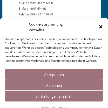
60316 Frank­furt am Main
E‑Mail:
info@hlfm.de
Tele­fon: 069 / 24 44 99 41
Cookie-Zustimmung
verwalten
Um dir ein optimales Erlebnis zu bieten, verwenden wir Technologien wie
Cookies, um Geräteinformationen zu speichern und/oder darauf
zuzugreifen. Wenn du diesen Technologien zustimmst, können wir Daten
This entry was posted in
KALENDER
. Bookmark the
wie das Surfverhalten oder eindeutige IDs auf dieser Website
permalink
.
verarbeiten. Wenn du deine Zustimmung nicht erteilst oder zurückziehst,
können bestimmte Merkmale und Funktionen beeinträchtigt werden.
Cookies helfen uns bei der Bereitstellung
Post
←
Lesung Jena
Lesung: Nâzım Hikmet
&
unserer Inhalte und Dienste. Durch die
Akzeptieren
Giorgos Seferis
→
weitere Nutzung der Webseite stimmen Sie
navigation
Ablehnen
der Verwendung von Cookies zu.
Einstellungen ansehen
Impressum
|
Links
Okay!
Impressum
Impressum