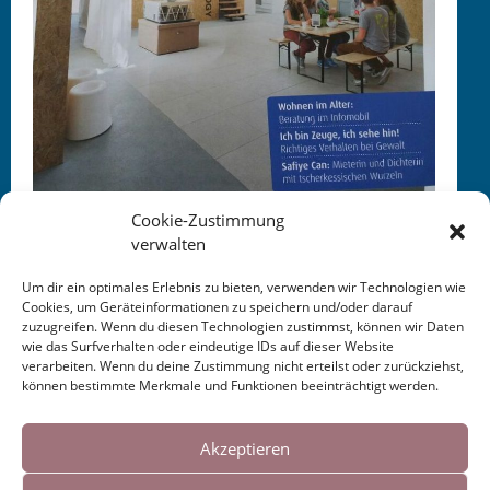
Cookie-Zustimmung
verwalten
Um dir ein optimales Erlebnis zu bieten, verwenden wir Technologien wie
Cookies, um Geräteinformationen zu speichern und/oder darauf
zuzugreifen. Wenn du diesen Technologien zustimmst, können wir Daten
This entry was posted in
KALENDER
. Bookmark the
wie das Surfverhalten oder eindeutige IDs auf dieser Website
permalink
.
verarbeiten. Wenn du deine Zustimmung nicht erteilst oder zurückziehst,
können bestimmte Merkmale und Funktionen beeinträchtigt werden.
Cookies helfen uns bei der Bereitstellung
Post
←
Anthologie — Pauls
Lesung Stuttgart 2016
→
unserer Inhalte und Dienste. Durch die
Akzeptieren
Böhmer zu Ehren 2016
weitere Nutzung der Webseite stimmen Sie