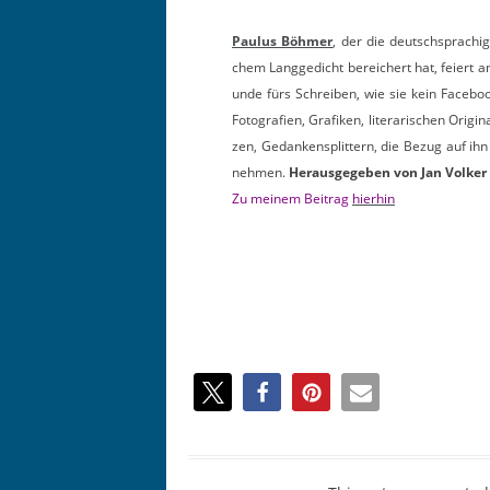
Paulus Böh­mer
, der die deutschsprachig
chem Langgedicht bere­ichert hat, feiert a
unde fürs Schreiben, wie sie kein Face­boo
Fotografien, Grafiken, lit­er­arischen Orig­i­n
zen, Gedanken­split­tern, die Bezug auf i
nehmen.
Her­aus­gegeben von Jan Volk­er 
Zu meinem Beitrag
hier­hin