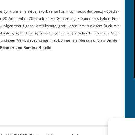
e Lyrik um eine neue, exor­bi­tante Form von rauschhaft-enzyk­lopädis­
m 20. Sep­tem­ber 2016 seinen 80. Geburt­stag. Fre­unde fürs Leben, Fre­
k-Algo­rith­mus gener­ieren kön­nte, grat­ulieren ihm in diesem Buch mit
al­beiträ­gen, Gedicht­en, Erin­nerun­gen, essay­is­tis­chen Reflex­io­nen, Noti­
hn und sein Werk, Begeg­nun­gen mit Böh­mer als Men­sch und als Dichter
Röh­n­ert und Romi­na Nikolic