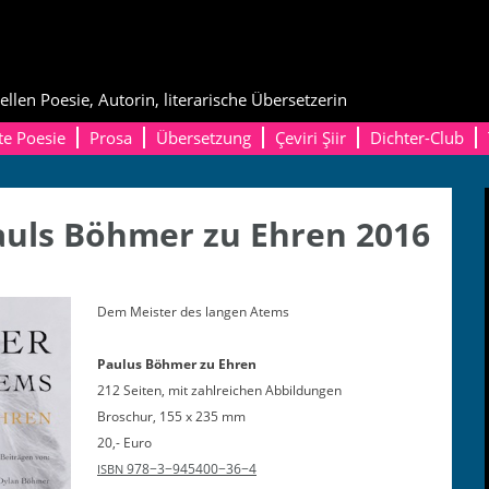
ellen Poesie, Autorin, literarische Übersetzerin
te Poesie
Prosa
Übersetzung
Çeviri Şiir
Dichter-Club
auls Böhmer zu Ehren 2016
Dem Meis­ter des lan­gen Atems
Paulus Böh­mer zu Ehren
212 Seit­en, mit zahlre­ichen Abbildungen
Broschur, 155 x 235 mm
20,- Euro
978−3−945400−36−4
ISBN