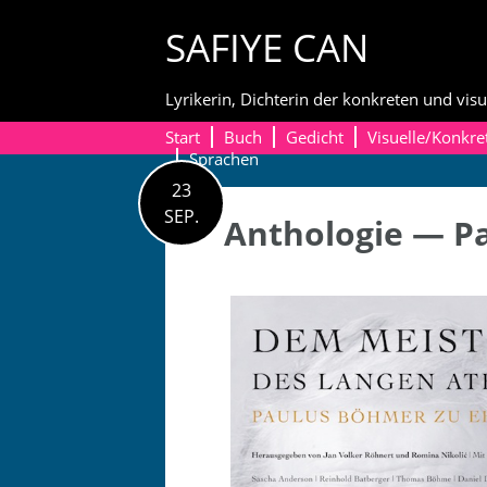
Skip
SAFIYE CAN
to
content
Lyrikerin, Dichterin der konkreten und visu
Start
Buch
Gedicht
Visuelle/Konkre
Sprachen
23
SEP.
Anthologie — P