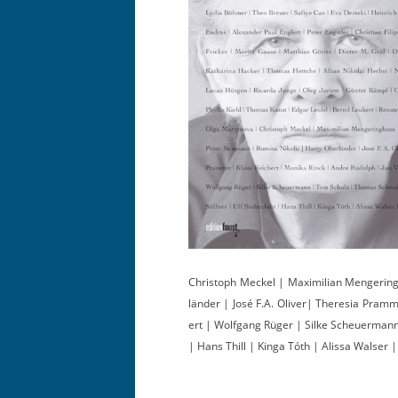
Christoph Meck­el | Max­i­m­il­ian Men­ger­
län­der | José F.A. Oliv­er| There­sia Pram
ert | Wolf­gang Rüger | Silke Scheuer­mann 
| Hans Thill | Kinga Tóth | Alis­sa Walser |