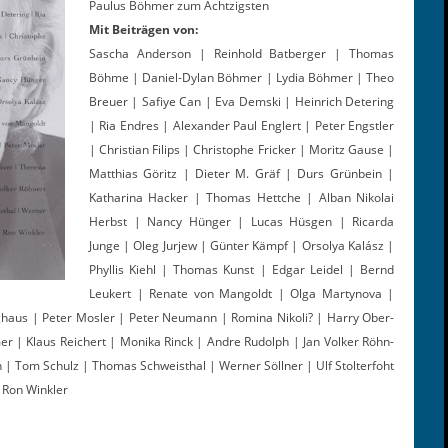
Paulus Böh­mer zum Achtzigsten
Mit Beiträ­gen von:
Sascha Ander­son | Rein­hold Bat­berg­er | Thomas
Böhme | Daniel-Dylan Böh­mer | Lydia Böh­mer | Theo
Breuer | Safiye Can | Eva Dem­s­ki | Hein­rich Deter­ing
| Ria Endres | Alexan­der Paul Englert | Peter Engstler
| Chris­t­ian Fil­ips | Christophe Frick­er | Moritz Gause |
Matthias Göritz | Dieter M. Gräf | Durs Grün­bein |
Katha­ri­na Hack­er | Thomas Hettche | Alban Niko­lai
Herb­st | Nan­cy Hünger | Lucas Hüs­gen | Ricar­da
Junge | Oleg Jur­jew | Gün­ter Kämpf | Orsolya Kalász |
Phyl­lis Kiehl | Thomas Kun­st | Edgar Lei­del | Bernd
Leuk­ert | Renate von Man­goldt | Olga Mar­tyno­va |
ing­haus | Peter Mosler | Peter Neu­mann | Romi­na Nikoli? | Har­ry Ober­
­mer | Klaus Reichert | Moni­ka Rinck | Andre Rudolph | Jan Volk­er Röh­n­
| Tom Schulz | Thomas Schweisthal | Wern­er Söll­ner | Ulf Stolter­fo­ht
 Ron Win­kler