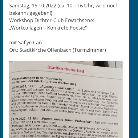
Sam­stag, 15.10.2022
(ca. 10 – 16 Uhr; wird noch
bekan­nt gegeben!)
Work­shop Dichter-Club Erwachsene:
„Wort­col­la­gen – Konkrete Poesie“
mit Safiye Can
Ort: Stadtkirche Offen­bach (Tur­mz­im­mer)