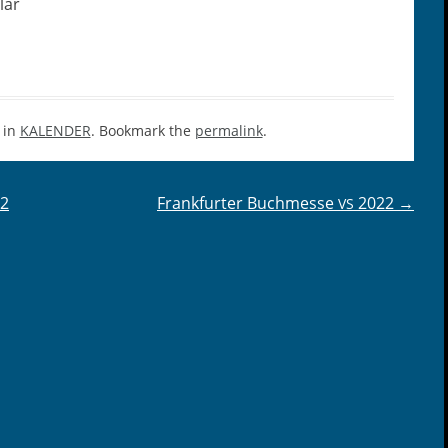
lar
 in
KALENDER
. Bookmark the
permalink
.
2
Frankfurter Buchmesse
2022
→
VS