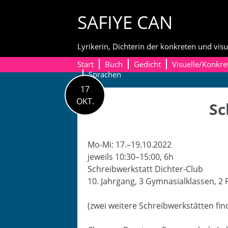
Skip
SAFIYE CAN
to
content
Lyrikerin, Dichterin der konkreten und visu
Start
Buch
Gedicht
Visuelle/Konkre
Sprachen
17
OKT.
Sc
Mo-Mi: 17.–19.10.2022
jew­eils 10:30–15:00, 6h
Schreib­w­erk­statt Dichter-Club
10. Jahrgang, 3 Gym­nasialk­lassen, 2
(zwei weit­ere Schreib­w­erk­stät­ten f