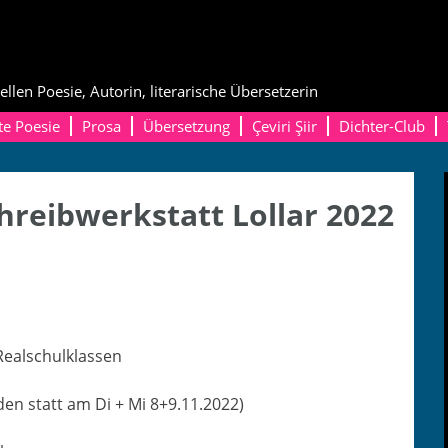
ellen Poesie, Autorin, literarische Übersetzerin
te Poesie
Prosa
Übersetzung
Çeviri Şiir
Dichter-Club
hreibwerkstatt Lollar 2022
 Realschulklassen
ind­en statt am Di + Mi 8+9.11.2022)