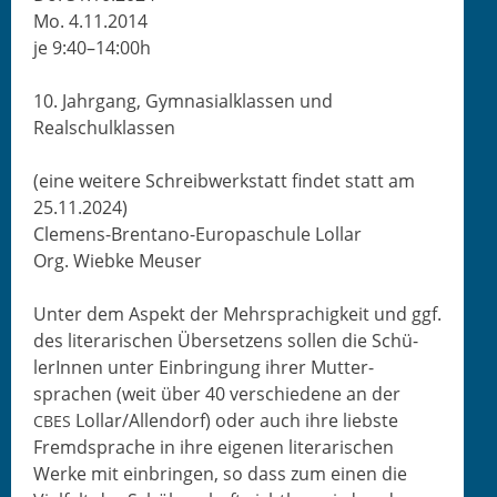
Mo. 4.11.2014
je 9:40–14:00h
10. Jahrgang, Gym­nasialk­lassen und
Realschulklassen
(eine weit­ere Schreib­w­erk­statt find­et statt am
25.11.2024)
Clemens-Brentano-Europaschule Lollar
Org. Wiebke Meuser
Unter dem Aspekt der Mehrsprachigkeit und ggf.
des lit­er­arischen Über­set­zens sollen die Schü­
lerIn­nen unter Ein­bringung ihrer Mut­ter­
sprachen (weit über 40 ver­schiedene an der
Lollar/Allendorf) oder auch ihre lieb­ste
CBES
Fremd­sprache in ihre eige­nen lit­er­arischen
Werke mit ein­brin­gen, so dass zum einen die