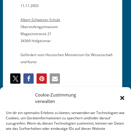
11.11.2003
Albert-Schweiz­er-Schule
Oberstufengymnasium
Mag­a­zin­strasse 21
34369 Hofgeismar
Gefördert vom Hes­sis­chen Min­si­teri­um für Wis­senschaft
und Kunst
Cookie-Zustimmung
verwalten
This entry was posted in
KALENDER
. Bookmark the
permalink
.
Um dir ein optimales Erlebnis zu bieten, verwenden wir Technologien wie
Cookies, um Geräteinformationen zu speichern und/oder darauf
zuzugreifen. Wenn du diesen Technologien zustimmst, können wir Daten
wie das Surfverhalten oder eindeutige IDs auf dieser Website