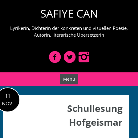
Skip
SAFIYE CAN
to
content
Lyrikerin, Dichterin der konkreten und visuellen Poesie,
Autorin, literarische Übersetzerin
Menu
11
NOV.
Schullesung
Hofgeismar