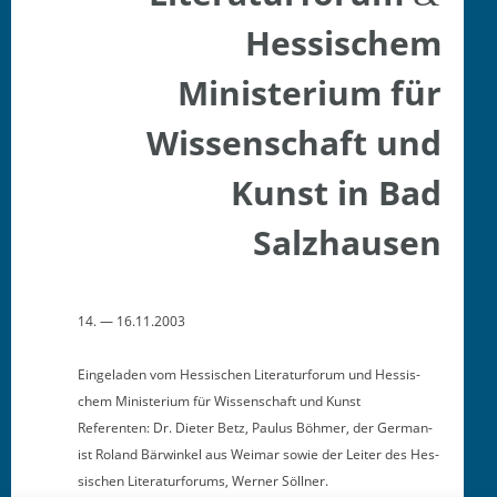
Hessischem
Ministerium für
Wissenschaft und
Kunst in Bad
Salzhausen
14. — 16.11.2003
Ein­ge­laden vom Hes­sis­chen Lit­er­atur­fo­rum und Hes­sis­
chem Min­is­teri­um für Wis­senschaft und Kunst
Ref­er­enten: Dr. Dieter Betz, Paulus Böh­mer, der Ger­man­
ist Roland Bär­winkel aus Weimar sowie der Leit­er des Hes­
sis­chen Lit­er­atur­fo­rums, Wern­er Söllner.