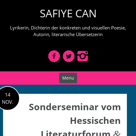
Skip
SAFIYE CAN
to
content
Lyrikerin, Dichterin der konkreten und visuellen Poesie,
Autorin, literarische Übersetzerin
Menu
14
NOV.
Sonderseminar vom
Hessischen
Literaturforum
&