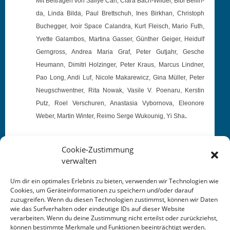
Mit Beiträ­gen von Safiye Can, Clara Bach-Wilder, Bibi Bellin­
da, Lin­da Bil­da, Paul Brettschuh, Ines Birkhan, Christoph
Bucheg­ger, Ivoir Space Calan­dra, Kurt Fleisch, Mario Futh,
Yvette Galam­bos, Mar­ti­na Gasser, Gün­ther Geiger, Hei­dulf
Gern­gross, Andrea Maria Graf, Peter Gut­jahr, Gesche
Heumann, Dim­itri Holzinger, Peter Kraus, Mar­cus Lind­ner,
Pao Long, Andi Luf, Nicole Makarewicz, Gina Müller, Peter
Neugschwent­ner, Rita Nowak, Vasile V. Poe­naru, Ker­stin
Putz, Roel Ver­schuren, Anas­ta­sia Vybor­no­va, Eleonore
.
Weber, Mar­tin Win­ter, Reimo Serge Wuk­ounig, Yi Sha
Cookie-Zustimmung
verwalten
Um dir ein optimales Erlebnis zu bieten, verwenden wir Technologien wie
Cookies, um Geräteinformationen zu speichern und/oder darauf
This entry was posted in
KALENDER
. Bookmark the
zuzugreifen. Wenn du diesen Technologien zustimmst, können wir Daten
permalink
.
wie das Surfverhalten oder eindeutige IDs auf dieser Website
verarbeiten. Wenn du deine Zustimmung nicht erteilst oder zurückziehst,
können bestimmte Merkmale und Funktionen beeinträchtigt werden.