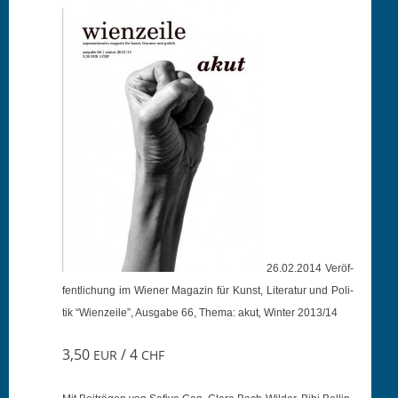
26.02.2014 Veröf­
fentlichung im Wiener Mag­a­zin für Kun­st, Lit­er­atur und Poli­
,
tik “Wien­zeile”, Aus­gabe 66, The­ma: akut
Win­ter 2013/14
3,50
/ 4
EUR
CHF