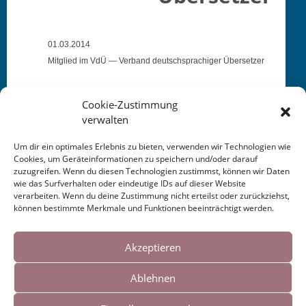
01.03.2014
Mit­glied im VdÜ — Ver­band deutschsprachiger Übersetzer
Cookie-Zustimmung
verwalten
Um dir ein optimales Erlebnis zu bieten, verwenden wir Technologien wie
Cookies, um Geräteinformationen zu speichern und/oder darauf
This entry was posted in
KALENDER
. Bookmark the
zuzugreifen. Wenn du diesen Technologien zustimmst, können wir Daten
permalink
.
wie das Surfverhalten oder eindeutige IDs auf dieser Website
verarbeiten. Wenn du deine Zustimmung nicht erteilst oder zurückziehst,
können bestimmte Merkmale und Funktionen beeinträchtigt werden.
Post
←
Veröffentlichung in
Türkische Presse über
Cookies helfen uns bei der Bereitstellung
Wienzeile
“Rose und Nachtigall” —
unserer Inhalte und Dienste. Durch die
Akzeptieren
navigation
e‑posta
→
weitere Nutzung der Webseite stimmen Sie
Ablehnen
der Verwendung von Cookies zu.