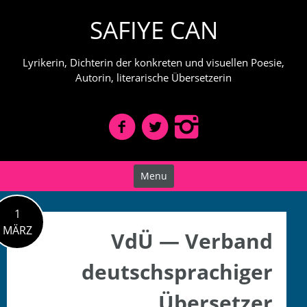
Skip
SAFIYE CAN
to
content
Lyrikerin, Dichterin der konkreten und visuellen Poesie,
Autorin, literarische Übersetzerin
Menu
1
MÄRZ
VdÜ — Verband
deutschsprachiger
Übersetzer