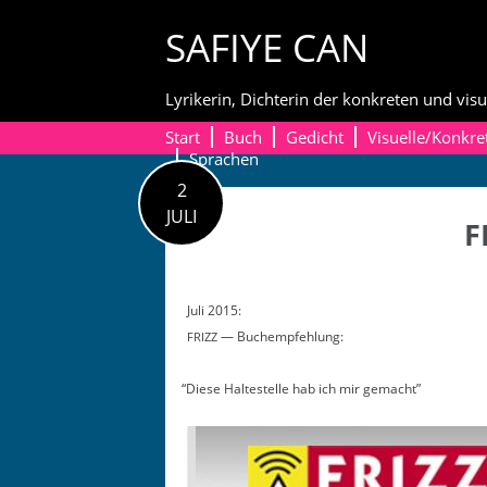
Skip
SAFIYE CAN
to
content
Lyrikerin, Dichterin der konkreten und visu
Start
Buch
Gedicht
Visuelle/Konkre
Sprachen
2
JULI
F
Juli 2015:
— Buchempfehlung:
FRIZZ
“
Diese Hal­testelle hab ich mir gemacht
”