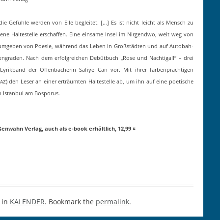
 Gefühle wer­den von Eile begleit­et. […] Es ist nicht leicht als Men­sch zu
gene Hal­testelle erschaf­fen. Eine ein­same Insel im Nir­gend­wo, weit weg von
nd umgeben von Poe­sie, während das Leben in Großstädten und auf Auto­bah­
it­en­graden. Nach dem erfol­gre­ichen Debütbuch „Rose und Nachti­gall“ – drei
Lyrik­band der Offen­bacherin Safiye Can vor. Mit ihrer far­ben­prächti­gen
) den Leser an ein­er erträumten Hal­testelle ab, um ihn auf eine poet­is­che
FAZ
 Istan­bul am Bosporus.
t
rößen­wahn Ver­lag, auch als e‑book erhältlich, 12,99 ¤
 in
KALENDER
. Bookmark the
permalink
.