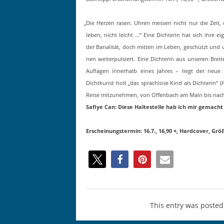
„
Die Herzen rasen. Uhren messen nicht nur die Zeit, die
leben, nicht leicht …“ Eine Dich­terin hat sich ihre ei
der Banal­ität, doch mit­ten im Leben, geschützt u
nen weit­er­pulsiert. Eine Dich­terin aus unseren Bre­
Aufla­gen inner­halb eines Jahres – liegt der neue 
Dichtkun­st holt „das sprachlose Kind als Dich­terin“ (
Reise mitzunehmen, von Offen­bach am Main bis nach
Safiye Can: Diese Hal­testelle hab ich mir gemach
Erschei­n­ung­ster­min: 16.7., 16,90 ¤, Hard­cov­er, G
This entry was posted